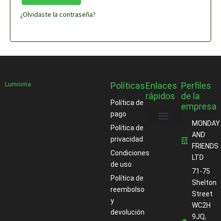
¿Olvidaste la contraseña?
Lumioma
Políticas
Enlaces
Perfiles
rápidos
de la
Política de
empresa
pago
MONDAY
Política de
Acerca de
AND
privacidad
FRIENDS
Condiciones
LTD
de uso
71-75
Política de
Shelton
reembolso
Street
y
WC2H
devolución
9JQ,