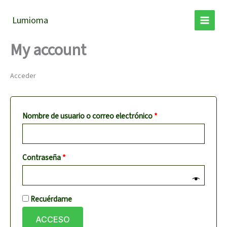
Ir
Obligatorio
Obligatorio
al
Lumioma
contenido
My account
Acceder
Nombre de usuario o correo electrónico
*
Contraseña
*
Recuérdame
ACCESO