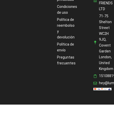
FRIENDS
Condiciones
LTD
de uso
71-75
Política de
Shelton
reembolso
Street
y
WC2H
devolución
9JQ,
Política de
Covent
envío
Garden
London,
Preguntas
United
frecuentes
Kingdom
1510881
hey@lum