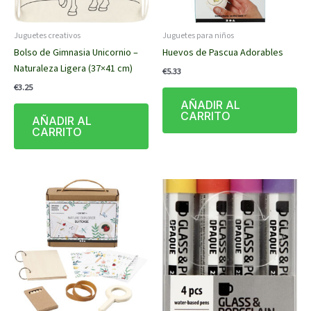
Juguetes creativos
Juguetes para niños
Bolso de Gimnasia Unicornio –
Huevos de Pascua Adorables
Naturaleza Ligera (37×41 cm)
€
5.33
€
3.25
AÑADIR AL
CARRITO
AÑADIR AL
CARRITO