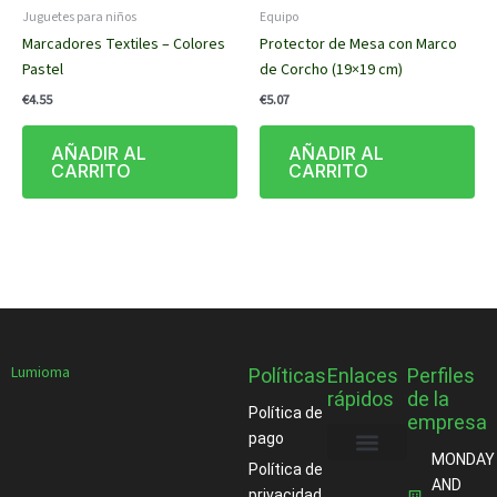
Juguetes para niños
Equipo
Marcadores Textiles – Colores
Protector de Mesa con Marco
Pastel
de Corcho (19×19 cm)
€
4.55
€
5.07
AÑADIR AL
AÑADIR AL
CARRITO
CARRITO
Lumioma
Políticas
Enlaces
Perfiles
rápidos
de la
Política de
empresa
pago
MONDAY
Política de
Acerca de
AND
privacidad