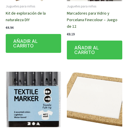
Juguetes para niños
Juguetes para niños
Kit de exploración de la
Marcadores para Vidrio y
naturaleza DIY
Porcelana Finecolour – Juego
de 12
€
4.94
€
8.19
AÑADIR AL
CARRITO
AÑADIR AL
CARRITO