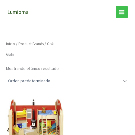
Ir
al
Lumioma
contenido
Inicio
/ Product Brands / Goki
Goki
Mostrando el único resultado