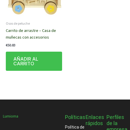
Osos de peluche
Carrito de arrastre – Casa de
muñecas con accesorios
€
50.83
AÑADIR AL
CARRITO
Lumioma
Políticas
Enlaces
Perfiles
rápidos
de la
Política de
empresa