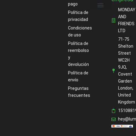
pago
MONDAY
Política de
Acerca de
AND
privacidad
FRIENDS
Condiciones
LTD
de uso
71-75
Política de
Shelton
reembolso
Street
y
WC2H
devolución
9JQ,
Política de
Covent
envío
Garden
London,
Preguntas
United
frecuentes
Kingdom
1510881
hey@lum