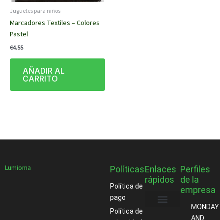
Juguetes para niños
Marcadores Textiles – Colores
Pastel
€
4.55
AÑADIR AL
CARRITO
Lumioma
Políticas
Enlaces
Perfiles
rápidos
de la
Política de
empresa
pago
MONDAY
Política de
Acerca de
AND