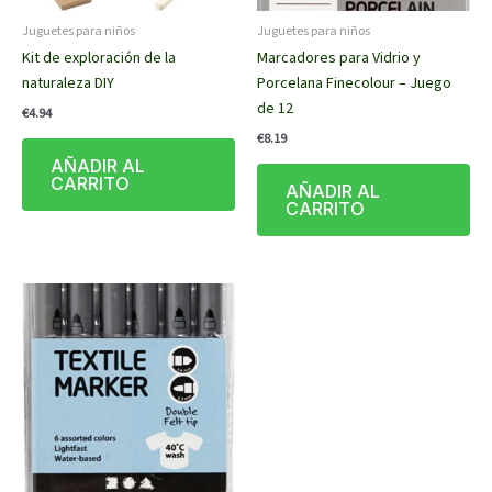
Juguetes para niños
Juguetes para niños
Kit de exploración de la
Marcadores para Vidrio y
naturaleza DIY
Porcelana Finecolour – Juego
de 12
€
4.94
€
8.19
AÑADIR AL
CARRITO
AÑADIR AL
CARRITO