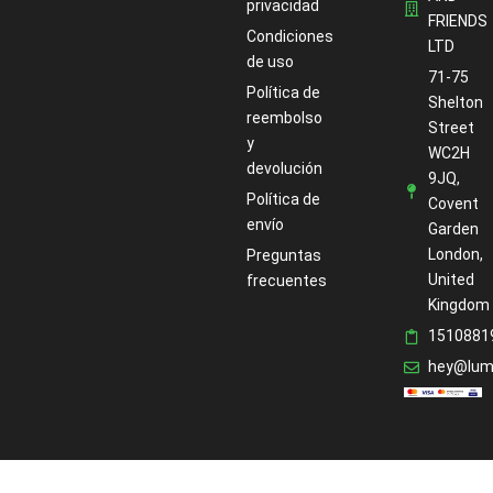
privacidad
FRIENDS
Condiciones
LTD
de uso
71-75
Política de
Shelton
reembolso
Street
y
WC2H
devolución
9JQ,
Política de
Covent
envío
Garden
London,
Preguntas
United
frecuentes
Kingdom
1510881
hey@lum