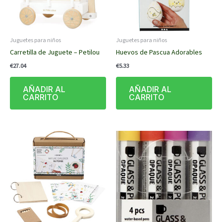
Juguetes para niños
Juguetes para niños
Carretilla de Juguete – Petilou
Huevos de Pascua Adorables
€
27.04
€
5.33
AÑADIR AL
AÑADIR AL
CARRITO
CARRITO