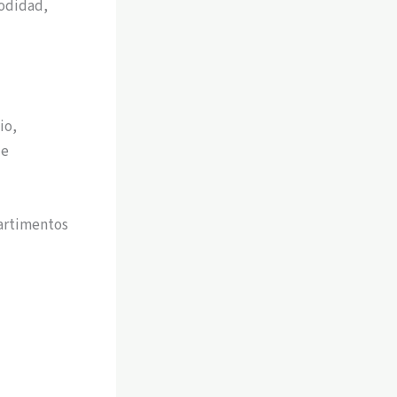
modidad,
io,
de
artimentos